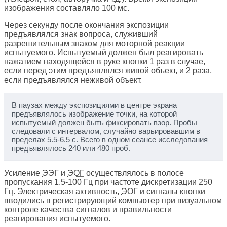
изображения составляло 100 мс.
Через секунду после окончания экспозиции
предъявлялся знак вопроса, служивший
разрешительным знаком для моторной реакции
испытуемого. Испытуемый должен был реагировать
нажатием находящейся в руке кнопки 1 раз в случае,
если перед этим предъявлялся живой объект, и 2 раза,
если предъявлялся неживой объект.
В паузах между экспозициями в центре экрана
предъявлялось изображение точки, на которой
испытуемый должен быть фиксировать взор. Пробы
следовали с интервалом, случайно варьировавшим в
пределах 5.5-6.5 с. Всего в одном сеансе исследования
предъявлялось 240 или 480 проб.
Усиление
ЭЭГ
и
ЭОГ
осуществлялось в полосе
пропускания 1.5-100 Гц при частоте дискретизации 250
Гц. Электрическая активность,
ЭОГ
и сигналы кнопки
вводились в регистрирующий компьютер при визуальном
контроле качества сигналов и правильности
реагирования испытуемого.