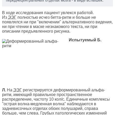
переднецентральных отделах мозга - в виде вспышек.
В ходе исследования пациент увлекся работой.
Из
ЭЭГ
полностью исчез бетта-ритм и больше не
появлялся ни при "включении" альтернативного видения,
ни при чтении в маске незнакомого текста, ни при
описании предъявленного рисунка.
Испытуемый Б.
Л.
На
ЭЭГ
регистрируется деформированный альфа-
ритм, имеющий правильное пространственное
распределение, частоту 10 кол/с. Единичные комплексы
"острая волна-медленная волна" наблюдаются в
задневисочных отделах обоих полушарий, справа
больше, чем слева. Грубых патологических изменений