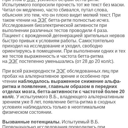
Испытуемого попросили прочесть тот же текст без маски.
Читал он медленно, часто сбивался, путал слова,
объясняя это тем, что он плохо видит мелкий текст. При
таком чтении на
ЭЭГ
бетта-ритм полностью исчез.
Исследования биоэлектрической активности при
выполнении различных тестов проводили 4 раза.
Пациент с врожденной дегенерацией зрительных нервов
быстро привык к условиям работы. Самостоятельно
приходил на исследование и уходил, свободно
ориентируясь в помещении. При выполнении одних и тех
же тестов выраженность и частота бетта-ритма
на
ЭЭГ
постепенно уменьшались (от 28 до 20 кол/с).
При всей разнородности
ЭЭГ
обследованных лиц при
пробах на альтернативное зрение и особенно при
чтении
наблюдалось выраженное снижение альфа-
ритма и появление, главным образом в передних
отделах мозга, бетта-активности с частотой более 20
кол/с
. У испытуемого В.Б., владеющего альтернативным
зрением уже 8 лет, появление бетта-ритма в сходных
условиях наблюдалось только в неоптимальном
физическом состоянии.
Вызванные потенциалы.
Испытуемый В.Б.
Первоначально исследования проводились при