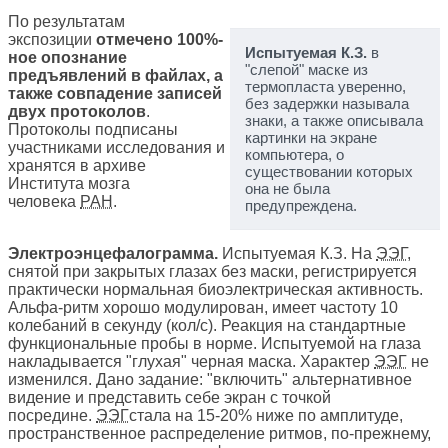
По результатам
экспозиции
отмечено 100%-
Испытуемая К.З.
в
ное опознание
"слепой" маске из
предъявлений в файлах, а
термопласта уверенно,
также совпадение записей
без задержки называла
двух протоколов
.
знаки, а также описывала
Протоколы подписаны
картинки на экране
участниками исследования и
компьютера, о
хранятся в архиве
существовании которых
Института мозга
она не была
человека
РАН
.
предупреждена.
Электроэнцефалограмма.
Испытуемая К.З. На
ЭЭГ
,
снятой при закрытых глазах без маски, регистрируется
практически нормальная биоэлектрическая активность.
Альфа-ритм хорошо модулирован, имеет частоту 10
колебаний в секунду (кол/с). Реакция на стандартные
функциональные пробы в норме. Испытуемой на глаза
накладывается "глухая" черная маска. Характер
ЭЭГ
не
изменился. Дано задание: "включить" альтернативное
видение и представить себе экран с точкой
посредине.
ЭЭГ
стала на 15-20% ниже по амплитуде,
пространственное распределение ритмов, по-прежнему,