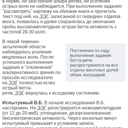
в норме, ни заострения альфа-ритма, ни усиления
острых волн не наблюдается. При выполнении задания:
"рассмотреть" картинку на обложке книги и прочитать
текст под ней, на
ЭЭГ
, записанной от передних отделов
мозга, появилась и далее сохранялась до окончания
пробы высокоамплитудная острая бетта-активность с
частотой 28-30 кол/с.
В левой теменно-
затылочной области
Постепенно по ходу
наблюдалось усиление
выполнения задания
медленных волн. После
бетта-ритм
успешного выполнения
распространился на все
задания и "отключения"
отделы височных долей
альтернативного зрения по
обоих полушарий.
просьбе исследователя
на
ЭЭГ
полностью исчез
острый бетта-
ритм,
ЭЭГ
вернулась к исходному состоянию.
Испытуемый В.Б.
В начале исследования В.Б.
насторожен. На
ЭЭГ
регистрируется низкоамплитудная
(от 12 до 20 мкВ), уплощенная, дезорганизованная
биоэлектрическая активность. Через несколько минут
испытуемый привыкает к условиям записи,