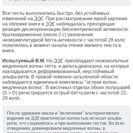
Все тесты выполнялись быстро, без устойчивых
изменений на
ЭЭГ
. При рассматривании яркой картинки
на обложке книги в
ЭЭГ
наблюдалась преходящая
реакция десинхронизации биоэлектрической активности.
Кратковременное (около 2 с) увеличение
низкоамплитудной бетта-активности с частотой 28 кол/с
появлялось в момент начала чтения мелкого текста в
книге.
Испытуемый В.М.
На
ЭЭГ
преобладают низковольтные
медленные волны тетта- и дельта-диапазона, на которые
накладывается деформированный, неустойчивый
альфа-ритм. В правой теменно-затылочной области
наблюдаются единичные комплексы "острая волна-
медленная волна". В височных отделах обоих полушарий
(S > D) регистрируется острый бетта-ритм с частотой 22-
28 кол/с.
После одевания маски и "включения" альтернативного
видения на
ЭЭГ
практически полностью исчезал альфа-
ритм, что сохранялось и при выполнении тестов. Во всех
отведениях доминировали медленные волны, в