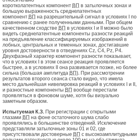
коротколатентных компонент
ВП
в затылочных зонах и
большую выраженность среднелатентных
компонент
ВП
на разрешительный сигнал в условиях I по
сравнению с ранее полученными данными. При общем
качественном сходстве
ВП
в условиях I и II можно было
видеть среднелатентные компоненты разности реакций
на предъявление классифицируемых изображений в
лобных, центральных и теменных зонах, достигавшие
уровня достоверности в отведениях Cz, С4, Pz, P4.
Двухфазный характер компонент разности показывает,
что в условиях I в этом сеансе реакция проявляется
быстрее, а в условиях II она развивается позже, но более
сильна (большая амплитуда
ВП
). При рассмотрении
результатов второго сеанса стало видно, что имела
место дальнейшая нивелировка реакций в условиях I и II,
и разностные компоненты
ВП
вообще перестали
проявляться в фоновом шуме, хотя бы визуально
заметным образом.
Испытуемая К.З.
При регистрации с открытыми
глазами
ВП
на фоне остаточного шума слабо
проявлялись в большинстве отведений. Исключение
представляли затылочные зоны 01 и 02, где
присутствовали достоверные
ВП
с высокоамплитудными
волнами латентностью около 100 мс на оба стимула.