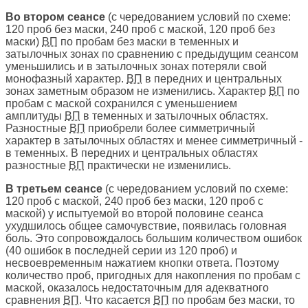
Во втором сеансе
(с чередованием условий по схеме:
120 проб без маски, 240 проб с маской, 120 проб без
маски)
ВП
по пробам без маски в теменных и
затылочных зонах по сравнению с предыдущим сеансом
уменьшились и в затылочных зонах потеряли свой
монофазный характер.
ВП
в передних и центральных
зонах заметным образом не изменились. Характер
ВП
по
пробам с маской сохранился с уменьшением
амплитуды
ВП
в теменных и затылочных областях.
Разностные
ВП
приобрели более симметричный
характер в затылочных областях и менее симметричный -
в теменных. В передних и центральных областях
разностные
ВП
практически не изменились.
В третьем сеансе
(с чередованием условий по схеме:
120 проб с маской, 240 проб без маски, 120 проб с
маской) у испытуемой во второй половине сеанса
ухудшилось общее самочувствие, появилась головная
боль. Это сопровождалось большим количеством ошибок
(40 ошибок в последней серии из 120 проб) и
несвоевременным нажатием кнопки ответа. Поэтому
количество проб, пригодных для накопления по пробам с
маской, оказалось недостаточным для адекватного
сравнения
ВП
. Что касается
ВП
по пробам без маски, то