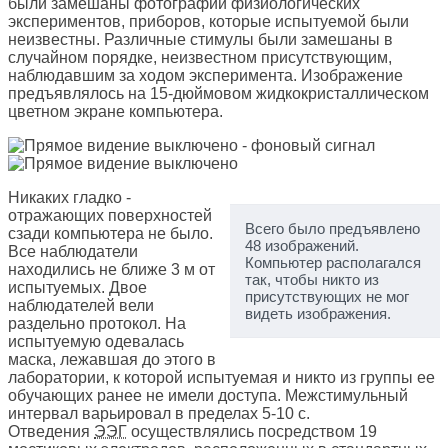
были замешаны фотографии физиологических
экспериментов, приборов, которые испытуемой были
неизвестны. Различные стимулы были замешаны в
случайном порядке, неизвестном присутствующим,
наблюдавшим за ходом эксперимента. Изображение
предъявлялось на 15-дюймовом жидкокристаллическом
цветном экране компьютера.
Никаких гладко -
отражающих поверхностей
Всего было предъявлено
сзади компьютера не было.
48 изображений.
Все наблюдатели
Компьютер располагался
находились не ближе 3 м от
так, чтобы никто из
испытуемых. Двое
присутствующих не мог
наблюдателей вели
видеть изображения.
раздельно протокол. На
испытуемую одевалась
маска, лежавшая до этого в
лаборатории, к которой испытуемая и никто из группы ее
обучающих ранее не имели доступа. Межстимульный
интервал варьировал в пределах 5-10 с.
Отведения
ЭЭГ
осуществлялись посредством 19