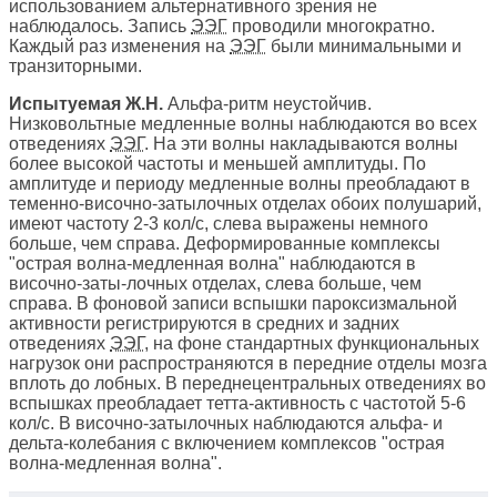
использованием альтернативного зрения не
наблюдалось. Запись
ЭЭГ
проводили многократно.
Каждый раз изменения на
ЭЭГ
были минимальными и
транзиторными.
Испытуемая Ж.Н.
Альфа-ритм неустойчив.
Низковольтные медленные волны наблюдаются во всех
отведениях
ЭЭГ
. На эти волны накладываются волны
более высокой частоты и меньшей амплитуды. По
амплитуде и периоду медленные волны преобладают в
теменно-височно-затылочных отделах обоих полушарий,
имеют частоту 2-3 кол/с, слева выражены немного
больше, чем справа. Деформированные комплексы
"острая волна-медленная волна" наблюдаются в
височно-заты-лочных отделах, слева больше, чем
справа. В фоновой записи вспышки пароксизмальной
активности регистрируются в средних и задних
отведениях
ЭЭГ
, на фоне стандартных функциональных
нагрузок они распространяются в передние отделы мозга
вплоть до лобных. В переднецентральных отведениях во
вспышках преобладает тетта-активность с частотой 5-6
кол/с. В височно-затылочных наблюдаются альфа- и
дельта-колебания с включением комплексов "острая
волна-медленная волна".