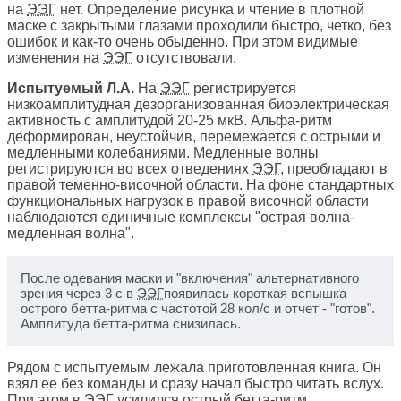
на
ЭЭГ
нет. Определение рисунка и чтение в плотной
маске с закрытыми глазами проходили быстро, четко, без
ошибок и как-то очень обыденно. При этом видимые
изменения на
ЭЭГ
отсутствовали.
Испытуемый Л.А.
На
ЭЭГ
регистрируется
низкоамплитудная дезорганизованная биоэлектрическая
активность с амплитудой 20-25 мкВ. Альфа-ритм
деформирован, неустойчив, перемежается с острыми и
медленными колебаниями. Медленные волны
регистрируются во всех отведениях
ЭЭГ
, преобладают в
правой теменно-височной области. На фоне стандартных
функциональных нагрузок в правой височной области
наблюдаются единичные комплексы "острая волна-
медленная волна".
После одевания маски и "включения" альтернативного
зрения через 3 с в
ЭЭГ
появилась короткая вспышка
острого бетта-ритма с частотой 28 кол/с и отчет - "готов".
Амплитуда бетта-ритма снизилась.
Рядом с испытуемым лежала приготовленная книга. Он
взял ее без команды и сразу начал быстро читать вслух.
При этом в
ЭЭГ
усилился острый бетта-ритм.