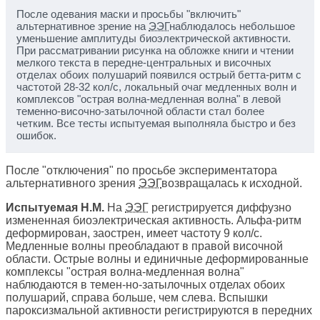
После одевания маски и просьбы "включить"
альтернативное зрение на
ЭЭГ
наблюдалось небольшое
уменьшение амплитуды биоэлектрической активности.
При рассматривании рисунка на обложке книги и чтении
мелкого текста в передне-центральных и височных
отделах обоих полушарий появился острый бетта-ритм с
частотой 28-32 кол/с, локальный очаг медленных волн и
комплексов "острая волна-медленная волна" в левой
теменно-височно-затылочной области стал более
четким. Все тесты испытуемая выполняла быстро и без
ошибок.
После "отключения" по просьбе экспериментатора
альтернативного зрения
ЭЭГ
возвращалась к исходной.
Испытуемая Н.М.
На
ЭЭГ
регистрируется диффузно
измененная биоэлектрическая активность. Альфа-ритм
деформирован, заострен, имеет частоту 9 кол/с.
Медленные волны преобладают в правой височной
области. Острые волны и единичные деформированные
комплексы "острая волна-медленная волна"
наблюдаются в темен-но-затылочных отделах обоих
полушарий, справа больше, чем слева. Вспышки
пароксизмальной активности регистрируются в передних