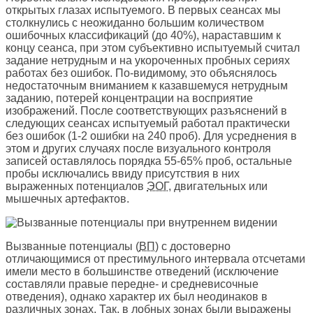
открытых глазах испытуемого. В первых сеансах мы
столкнулись с неожиданно большим количеством
ошибочных классификаций (до 40%), нараставшим к
концу сеанса, при этом субъективно испытуемый считал
задание нетрудным и на укороченных пробных сериях
работах без ошибок. По-видимому, это объяснялось
недостаточным вниманием к казавшемуся нетрудным
заданию, потерей концентрации на восприятие
изображений. После соответствующих разъяснений в
следующих сеансах испытуемый работал практически
без ошибок (1-2 ошибки на 240 проб). Для усреднения в
этом и других случаях после визуального контроля
записей оставлялось порядка 55-65% проб, остальные
пробы исключались ввиду присутствия в них
выраженных потенциалов
ЭОГ
, двигательных или
мышечных артефактов.
Вызванные потенциалы (
ВП
) с достоверно
отличающимися от престимульного интервала отсчетами
имели место в большинстве отведений (исключение
составляли правые передне- и средневисочные
отведения), однако характер их был неодинаков в
различных зонах. Так, в лобных зонах были выражены