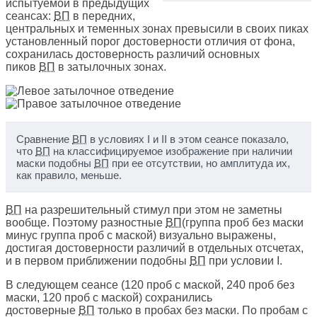
испытуемой в предыдущих
сеансах:
ВП
в передних,
центральных и теменных зонах превысили в своих пиках
установленный порог достоверности отличия от фона,
сохранилась достоверность различий основных
пиков
ВП
в затылочных зонах.
Сравнение
ВП
в условиях I и II в этом сеансе показало,
что
ВП
на классифицируемое изображение при наличии
маски подобны
ВП
при ее отсутствии, но амплитуда их,
как правило, меньше.
ВП
на разрешительный стимул при этом не заметны
вообще. Поэтому разностные
ВП
(группа проб без маски
минус группа проб с маской) визуально выражены,
достигая достоверности различий в отдельных отсчетах,
и в первом приближении подобны
ВП
при условии I.
В следующем сеансе (120 проб с маской, 240 проб без
маски, 120 проб с маской) сохранились
достоверные
ВП
только в пробах без маски. По пробам с