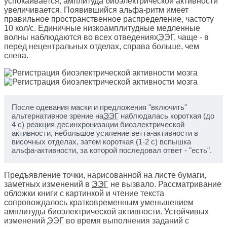
успокаивается, амплитуда биоэлектрической активности
увеличивается. Появившийся альфа-ритм имеет
правильное пространственное распределение, частоту
10 кол/с. Единичные низкоамплитудные медленные
волны наблюдаются во всех отведениях
ЭЭГ
, чаще - в
перед нецентральных отделах, справа больше, чем
слева.
После одевания маски и предложения "включить"
альтернативное зрение на
ЭЭГ
наблюдалась короткая (до
4 с) реакция десинхронизации биоэлектрической
активности, небольшое усиление ветта-активности в
височных отделах, затем короткая (1-2 с) вспышка
альфа-активности, за которой последовал ответ - "есть".
Предъявление точки, нарисованной на листе бумаги,
заметных изменений в
ЭЭГ
не вызвало. Рассматривание
обложки книги с картинкой и чтение текста
сопровождалось кратковременным уменьшением
амплитуды биоэлектрической активности. Устойчивых
изменений
ЭЭГ
во время выполнения заданий с