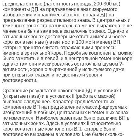
среднелатентные (латентность порядка 200-300 мс)
компоненты
ВП
на предъявление анализируемого
изображения и практически отсутствовали
ВП
на
предъявление разрешительного знака. В центральных и
теменных зонах эта разница была менее выражена, еще
менее она была заметна в затылочных зонах. Однако в
затылочных зонах достоверные ответы имели и более
коротколатентные (латентности 100 мс и менее)
ВП
,
которые принято считать отражающими процессы
именно в зрительной коре. Подобные компоненты можно
было заметить и в левой, и в центральной теменной коре,
однако там они маскировались остаточным шумом ?-
активности, хорошо выраженной у испытуемого даже
при открытых глазах, и не достигали уровня
достоверности.
Сравнение результатов накопления
ВП
в условиях I
(открытые глаза) и в условиях II (работа с маской)
выявило следующее. Характер среднелатентных
компонентов
ВП
на предъявление классифицируемых
изображений в лобных, центральных и теменных зонах
не изменился. Наиболее заметным было различие
ВП
в
затылочных зонах. Здесь в условиях II относительно
коротколатентные компоненты
ВП
, которые были
достоверно выражены в условиях I, не были сколько-