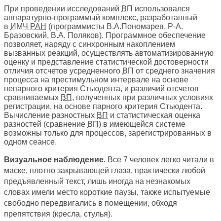
При проведении исследований
ВП
использовался
аппаратурно-программый комплекс, разработанный
в
ИМЧ РАН
(программисты В.А.Пономарев, Р-А.
Бразовский, В.А. Поляков). Программное обеспечение
позволяет, наряду с синхронным накоплением
вызванных реакций, осуществлять автоматизированную
оценку и представление статистической достоверности
отличия отсчетов усредненного
ВП
от среднего значения
процесса на престимульном интервале на основе
непарного критерия Стьюдента, и различий отсчетов
сравниваемых
ВП
, полученных при различных условиях
регистрации, на основе парного критерия Стьюдента.
Вычисление разностных
ВП
и статистическая оценка
разностей (сравнение
ВП
) в имеющейся системе
возможны только для процессов, зарегистрированных в
одном сеансе.
Визуальное наблюдение.
Все 7 человек легко читали в
маске, плотно закрывающей глаза, практически любой
предъявленный текст, лишь иногда на незнакомых
словах имели место короткие паузы, также испытуемые
свободно передвигались в помещении, обходя
препятствия (кресла, стулья).