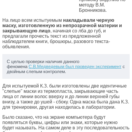
методу В.М.
Бронникова.
На лицо всем испытуемым
накладывали черную
маску, изготовленную из непрозрачной материи и
закрывающую лицо
, начиная со лба до губ, и
предлагали прочесть текст из предложенной
наблюдателем книги, брошюры, разового текста-
объявления.
С целью проверки наличия данного
феномена
С.В.Медведевым был проведен эксперимент
с
двойным слепым контролем.
Для испытуемой К.З. были изготовлены две идентичные
"слепые" маски из термопласта, закрывающие часть
лица от линии волос вверху и до линии верхней губы
внизу, а также до ушей - сбоку. Одна маска была дана К.З.
для тренировки, другая находилась в лаборатории.
Было сказано, что на экране компьютера будут
появляться буквы, цифры или знаки, которые нужно
будет называть. На самом деле в эту последовательность