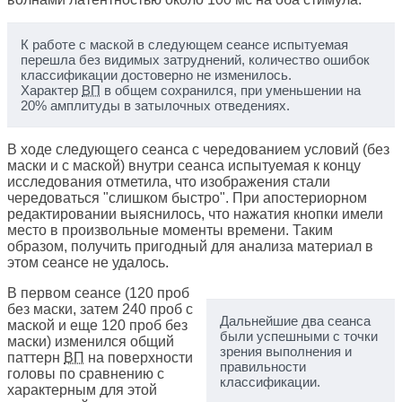
К работе с маской в следующем сеансе испытуемая
перешла без видимых затруднений, количество ошибок
классификации достоверно не изменилось.
Характер
ВП
в общем сохранился, при уменьшении на
20% амплитуды в затылочных отведениях.
В ходе следующего сеанса с чередованием условий (без
маски и с маской) внутри сеанса испытуемая к концу
исследования отметила, что изображения стали
чередоваться "слишком быстро". При апостериорном
редактировании выяснилось, что нажатия кнопки имели
место в произвольные моменты времени. Таким
образом, получить пригодный для анализа материал в
этом сеансе не удалось.
В первом сеансе (120 проб
без маски, затем 240 проб с
Дальнейшие два сеанса
маской и еще 120 проб без
были успешными с точки
маски) изменился общий
зрения выполнения и
паттерн
ВП
на поверхности
правильности
головы по сравнению с
классификации.
характерным для этой