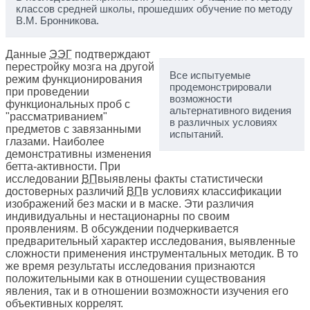
классов средней школы, прошедших обучение по методу
В.М. Бронникова.
Данные
ЭЭГ
подтверждают
перестройку мозга на другой
Все испытуемые
режим функционирования
продемонстрировали
при проведении
возможности
функциональных проб с
альтернативного видения
"рассматриванием"
в различных условиях
предметов с завязанными
испытаний.
глазами. Наиболее
демонстративны изменения
бетта-активности. При
исследовании
ВП
выявлены факты статистически
достоверных различий
ВП
в условиях классификации
изображений без маски и в маске. Эти различия
индивидуальны и нестационарны по своим
проявлениям. В обсуждении подчеркивается
предварительный характер исследования, выявленные
сложности применения инструментальных методик. В то
же время результаты исследования признаются
положительными как в отношении существования
явления, так и в отношении возможности изучения его
объективных коррелят.