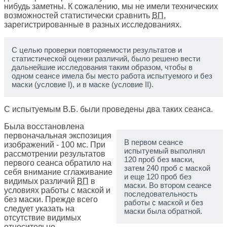
нибудь заметны. К сожалению, мы не имели технических
возможностей статистически сравнить
ВП
,
зарегистрированные в разных исследованиях.
С целью проверки повторяемости результатов и
статистической оценки различий, было решено вести
дальнейшие исследования таким образом, чтобы в
одном сеансе имела бы место работа испытуемого и без
маски (условие I), и в маске (условие II).
С испытуемым В.Б. были проведены два таких сеанса.
Была восстановлена
первоначальная экспозиция
В первом сеансе
изображений - 100 мс. При
испытуемый выполнял
рассмотрении результатов
120 проб без маски,
первого сеанса обратило на
затем 240 проб с маской
себя внимание сглаживание
и еще 120 проб без
видимых различий
ВП
в
маски. Во втором сеансе
условиях работы с маской и
последовательность
без маски. Прежде всего
работы с маской и без
следует указать на
маски была обратной.
отсутствие видимых
относительно