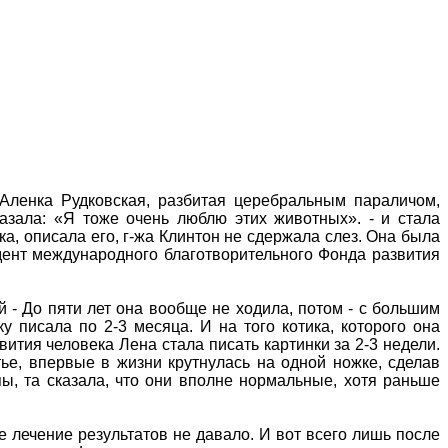
 Аленка Рудковская, разбитая церебральным параличом,
азала: «Я тоже очень люблю этих животных». - и стала
ка, описала его, г-жа Клинтон не сдержала слез. Она была
дент международного благотворительного Фонда развития
 - До пяти лет она вообще не ходила, потом - с большим
у писала по 2-3 месяца. И на того котика, которого она
ития человека Лена стала писать картинки за 2-3 недели.
ье, впервые в жизни крутнулась на одной ножке, сделав
пы, та сказала, что они вполне нормальные, хотя раньше
 лечение результатов не давало. И вот всего лишь после