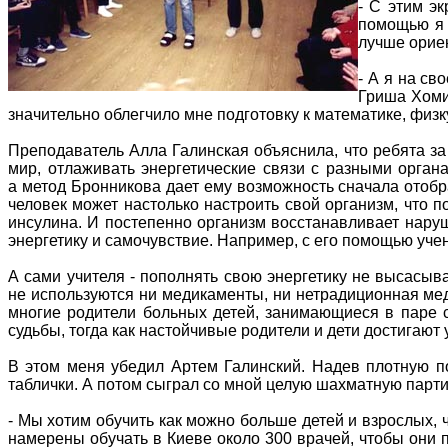
- С этим э
помощью я 
лучше орие
- А я на св
Гриша Хомич
значительно облегчило мне подготовку к математике, физк
Преподаватель Алла Галинская объяснила, что ребята за
мир, отлаживать энергетические связи с разными орган
а метод Бронникова дает ему возможность сначала отобр
человек может настолько настроить свой организм, что п
инсулина. И постепенно организм восстанавливает нару
энергетику и самочувствие. Например, с его помощью учен
А сами учителя - пополнять свою энергетику не высасыва
не используются ни медикаменты, ни нетрадиционная мед
многие родители больных детей, занимающиеся в паре с
судьбы, тогда как настойчивые родители и дети достигаю
В этом меня убедил Артем Галинский. Надев плотную по
таблички. А потом сыграл со мной целую шахматную парти
- Мы хотим обучить как можно больше детей и взрослых, ч
намерены обучать в Киеве около 300 врачей, чтобы они п