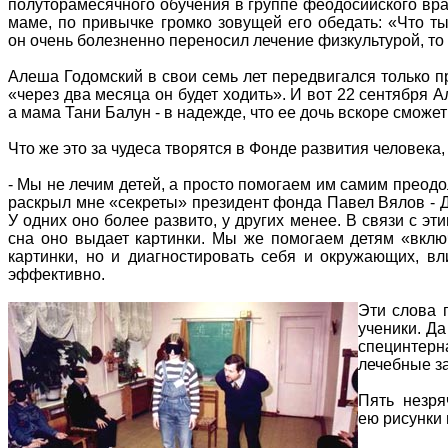
полуторамесячного обучения в группе феодосийского вра
маме, по привычке громко зовущей его обедать: «Что т
он очень болезненно переносил лечение физкультурой, то
Алеша Годомский в свои семь лет передвигался только п
«через два месяца он будет ходить». И вот 22 сентября 
а мама Тани Балун - в надежде, что ее дочь вскоре сможет
Что же это за чудеса творятся в Фонде развития человек
- Мы не лечим детей, а просто помогаем им самим преодо
раскрыл мне «секреты» президент фонда Павел Вялов - Д
У одних оно более развито, у других менее. В связи с э
сна оно выдает картинки. Мы же помогаем детям «вклю
картинки, но и диагностировать себя и окружающих, вл
эффективно.
Эти слова 
ученики. Да
специнтерн
лечебные за
Пять незря
ею рисунки 