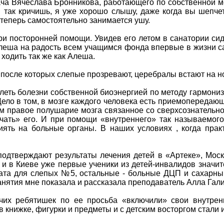
ча Вячеслава Бронникова, работающего по собственной мет
ы так кричишь, я уже хорошо слышу, даже когда вы шепч
 теперь самостоятельно занимается ушу.
ри посторонней помощи. Увидев его летом в санатории си
Алеша на радость всем учащимся фонда впервые в жизни с
 ходить так же как Алеша.
а, после которых слепые прозревают, церебралы встают на 
леть болезни собственной биоэнергией по методу гармони
ело в том, в мозге каждого человека есть приемопередаю
тим правое полушарие мозга связанное со сверхсознательно
чать» его. И при помощи «внутреннего» так называемого
иять на больные органы. В наших условиях , когда прак
подтверждают результаты лечения детей в «Артеке», Москв
 и в Киеве уже первые ученики из детей-инвалидов значит
ата для слепых №5, остальные - больные ДЦП и сахарным
нятия мне показала и рассказала преподаватель Алла Гал
чих ребятишек по ее просьба «включили» свои внутренн
в книжке, фигурки и предметы и с детским восторгом стали 