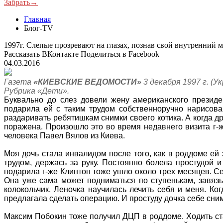
Забрать→
Главная
Блог-TV
1997г. Слепые прозревают на глазах, познав свой внутренний 
Рассказать ВКонтакте
Поделиться в Facebook
04.03.2016
Газета
«КИЕВСКИЕ ВЕДОМОСТИ»
3 декабря 1997 г. (Ук
Рубрика «Дети».
Буквально до слез довели жену американского президе
подарила ей с таким трудом собственноручно нарисова
раздаривать ребятишкам снимки своего котика. А когда др
поражена. Произошло это во время недавнего визита г-
человека Павел Вялов из Киева.
Моя дочь стала инвалидом после того, как в роддоме ей
трудом, держась за руку. Постоянно болела простудой и
подарила г-же Клинтон тоже ушло около трех месяцев. Се
Она уже сама может подниматься по ступенькам, завязы
колокольчик. Леночка научилась лечить себя и меня. Ко
предлагала сделать операцию. И простуду дочка себе сним
Максим Побокин тоже получил ДЦП в роддоме. Ходить ста