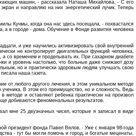
зжающих машин, - рассказала Наташа Михайлова. - С его
 экран и направляю на них энергетический лучик. Теперь
милы Кучмы, когда она наc здесь посещала, - похвастался
, а в городе - дома. Обучение в Фонде развития человека
адцати, и уже научились активизировать свой внутренний
ически не контролирует двигательных функций человека,
, а со временем и проделывать их. При сахарном диабете
ачки и уровень настолько, что больные даже снижают дозу
ольным, но и практически здоровым людям улучшать свою
 писала наша газета.
чие от любого другого лечения, в этом уникальном методе
ученика. В этом его преимущество, но и сложность. Ведь
 в методе и оставляют ребенка практически на произвол
ообще добиваются феноменальных результатов.
вал мне 25 двузначных чисел, которые я записал в виде
ной президент фонда Павел Вялов, - Уже с января 98-года
ства - тут бы могли помочь и город, и богатые меценаты.