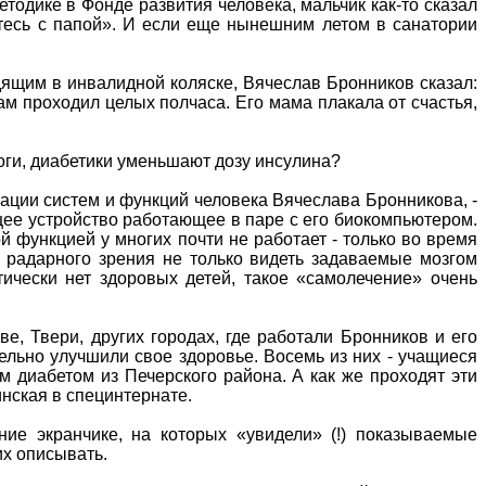
одике в Фонде развития человека, мальчик как-то сказал
етесь с папой». И если еще нынешним летом в санатории
дящим в инвалидной коляске, Вячеслав Бронников сказал:
ам проходил целых полчаса. Его мама плакала от счастья,
ноги, диабетики уменьшают дозу инсулина?
зации систем и функций человека Вячеслава Бронникова, -
щее устройство работающее в паре с его биокомпьютером.
й функцией у многих почти не работает - только во время
 радарного зрения не только видеть задаваемые мозгом
тически нет здоровых детей, такое «самолечение» очень
е, Твери, других городах, где работали Бронников и его
ельно улучшили свое здоровье. Восемь из них - учащиеся
 диабетом из Печерского района. А как же проходят эти
инская в специнтернате.
ие экранчике, на которых «увидели» (!) показываемые
их описывать.