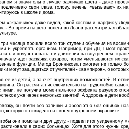
краном я значительно лучше различаю цвета - даже прое
подлечиваю свои глаза, голову, печень: «вызываю» их на
нтируюсь в школе и дома.
оем «экранчике» даже видел, какой костюм и шарфик у Люд
. - Во время нашего полета во Львов рассматривал облака
ультуре.
 три месяца прошли всего три ступени обучения из восемн
ами и укреплять организм. Например, при ДЦП мозг практ
азить и почувствовать эти движения на внутреннем экране
оначалу идет раскачка сахаров, потом уменьшаются их ск
шенные функции. Метод Бронникова помогает не только б
ики могут защищаться от учителей - «вампиров», о которых
я ее из детей, а за счет внутренних возможностей. В отли
ицина. Он рассчитан исключительно на трудолюбие самого 
 ними, не получив моментального эффекта разуверяются
т успехов уже через несколько занятий. А здоровые дети в
вязку, он почти без запинки и абсолютно без ошибок наз
ю, которую он «видел» на своем внутреннем экранчике...
тобы они помогали друг другу, - подвел итог увиденному м
рактиковали в своих больницах. Хотя для этого нужны сред