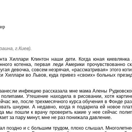
мир
раина, г.Киев).
нта Хиллари Клинтон наши дети. Когда юная киевлянка
нного котенка, первая леди Америки прочувствованно ск
угая девочка, совсем незрячая, «рассматривая» этого коти
жи Хиллари во Львов, куда привез «своих» больных прези
 занесли инфекцию рассказала мне мама Алены Рудковской
 полипами. Утешение находила в рисовании, хотя картинк
йчас же, после трехмесячного курса обучения в Фонде разв
вать шнурки. А недавно, когда я подарила ей новое плат
гда мы пошли к врачу проверить какие у нее сейчас поли
ает за пару минут, мне не раз понижала давление.
л поздно и с большим трудом, плохо слышал. Многолетнее