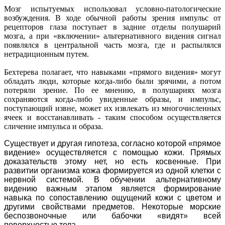
Мозг испытуемых использовал условно-патологические
возбуждения. В ходе обычной работы зрения импульс от
рецепторов глаза поступает в задние отделы полушарий
мозга, а при «включении» альтернативного видения сигнал
появлялся в центральной часть мозга, где и распылялся
нетрадиционным путем.
Бехтерева полагает, что навыками «прямого видения» могут
обладать люди, которые когда-либо были зрячими, а потом
потеряли зрение. По ее мнению, в полушариях мозга
сохраняются когда-либо увиденные образы, и импульс,
поступающий извне, может их извлекать из многочисленных
ячеек и восстанавливать - таким способом осуществляется
сличение импульса и образа.
Существует и другая гипотеза, согласно которой «прямое
видение» осуществляется с помощью кожи. Прямых
доказательств этому нет, но есть косвенные. При
развитии организма кожа формируется из одной клетки с
нервной системой. В обучении альтернативному
видению важным этапом является формирование
навыка по сопоставлению ощущений кожи с цветом и
другими свойствами предметов. Некоторые морские
беспозвоночные или бабочки «видят» всей
поверхностью тела.