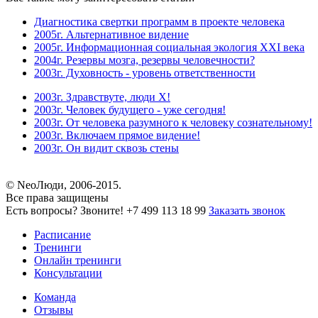
Диагностика свертки программ в проекте человека
2005г. Альтернативное видение
2005г. Информационная социальная экология XXI века
2004г. Резервы мозга, резервы человечности?
2003г. Духовность - уровень ответственности
2003г. Здравствуте, люди Х!
2003г. Человек будущего - уже сегодня!
2003г. От человека разумного к человеку сознательному!
2003г. Включаем прямое видение!
2003г. Он видит сквозь стены
© NeoЛюди, 2006-2015.
Все права защищены
Есть вопросы? Звоните!
+7 499 113 18 99
Заказать звонок
Расписание
Тренинги
Онлайн тренинги
Консультации
Команда
Отзывы