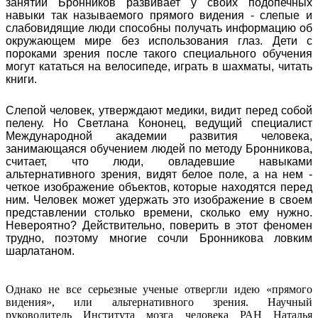
занятий Бронников развивает у своих подопечных
навыки так называемого прямого видения - слепые и
слабовидящие люди способны получать информацию об
окружающем мире без использования глаз. Дети с
пороками зрения после такого специального обучения
могут кататься на велосипеде, играть в шахматы, читать
книги.
Слепой человек, утверждают медики, видит перед собой
пелену. Но Светлана Кононец, ведущий специалист
Международной академии развития человека,
занимающаяся обучением людей по методу Бронникова,
считает, что люди, овладевшие навыками
альтернативного зрения, видят белое поле, а на нем -
четкое изображение объектов, которые находятся перед
ним. Человек может удержать это изображение в своем
представлении столько времени, сколько ему нужно.
Невероятно? Действительно, поверить в этот феномен
трудно, поэтому многие сочли Бронникова ловким
шарлатаном.
Однако не все серьезные ученые отвергли идею «прямого
видения», или альтернативного зрения. Научный
руководитель Института мозга человека РАН Наталья