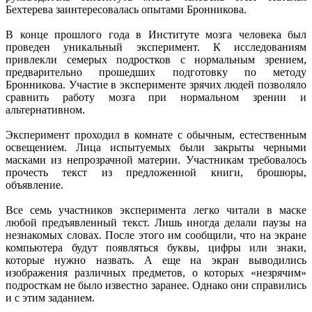
Бехтерева заинтересовалась опытами Бронникова.
В конце прошлого года в Институте мозга человека был
проведен уникальный эксперимент. К исследованиям
привлекли семерых подростков с нормальным зрением,
предварительно прошедших подготовку по методу
Бронникова. Участие в эксперименте зрячих людей позволяло
сравнить работу мозга при нормальном зрении и
альтернативном.
Эксперимент проходил в комнате с обычным, естественным
освещением. Лица испытуемых были закрыты черными
масками из непрозрачной материи. Участникам требовалось
прочесть текст из предложенной книги, брошюры,
объявление.
Все семь участников эксперимента легко читали в маске
любой предъявленный текст. Лишь иногда делали паузы на
незнакомых словах. После этого им сообщили, что на экране
компьютера будут появляться буквы, цифры или знаки,
которые нужно назвать. А еще на экран выводились
изображения различных предметов, о которых «незрячим»
подросткам не было известно заранее. Однако они справились
и с этим заданием.