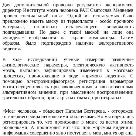
Для дополнительной проверки результатов эксперимента
директор Института мозга человека РАН Святослав Медведев
провел специальный опыт. Одной из испытуемых было
предложено надеть маску из термопласта - особо прочного
материала, полностью исключающего возможность
подглядывания. Но даже с такой маской на лице
она
«увидела» изображения на экране компьютера. Таким
образом, было подтверждено наличие альтернативного
видения.
В ходе исследований ученые измеряли различные
физиологические параметры, электрическую активность
мозга, пытались зафиксировать изменения в мозговых
процессах, происходящие в ходе «прямого видения». С
помощью электроэнцефалографа регистрация параметров
мозга осуществлялась при «включенном» и «выключенном»
альтернативном видении, при мысленном воспроизведении
зрительных образов, при закрытых глазах, при открытых.
«Мозг человека, - объясняет Наталья Бехтерева, - отгорожен
от внешнего мира несколькими оболочками. Но мы научились
регистрировать то, что происходит в мозге за всеми этими
оболочками. А происходит вот что: при «прямом видении»
информация совершенно явно поступает в мозг, минуя органы